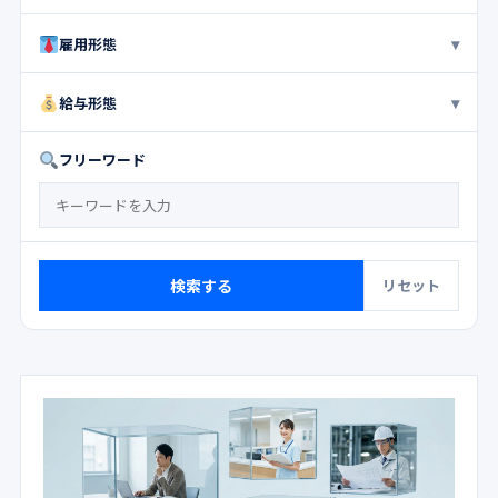
飲食・フード
小売・販売
接客・サービス
アパレル
▾
雇用形態
理美容
レジャー・アミューズメント
保育・教育
正社員
正職員
パート
アルバイト
▾
給与形態
営業・オフィスワーク
物流・配送・ドライバー
パート・アルバイト
フルタイムパート
建築・土木・建設
工場・製造・軽作業
時給
日給
月給
年俸
フリーワード
正社員/アルバイト
パート社員
指定社員
請負
IT・コンピュータ
医療・介護・福祉
派遣
業務委託
契約社員
契約職員
有期契約社員
マスコミ・イベント・芸能
動物
農林水産業
有期雇用社員
有期雇用派遣
有期雇用従業員
専門職・その他
期間限定職員
準社員
任期付職員
会計年度任用職員
検索する
リセット
嘱託職員
嘱託社員
準嘱託
臨時職員
非常勤
完全出来制
特任職員
常勤講師
常勤職員
非常勤講師
特定業務臨時傭員
専門員
時給制契約社員
日給契約職員
専門業務職員
無期雇用派遣労働者
その他